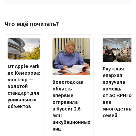
Что ещё почитать?
От Apple Park
Якутская
до Кемерова:
епархия
mock-up —
получила
Вологодская
золотой
помощь
область
стандарт для
от АО «РНГ»
впервые
уникальных
для
отправила
объектов
многодетных
в Кувейт 2,6
семей
млн
инкубационных
яиц