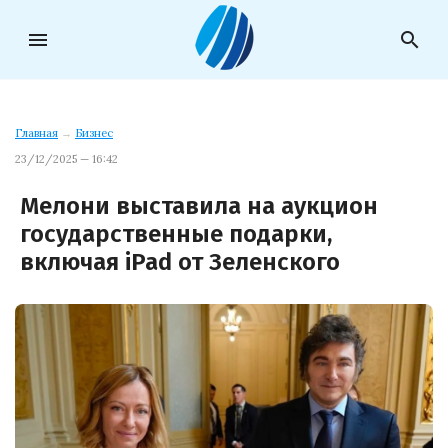
menu
search
Главная
→
Бизнес
23/12/2025 — 16:42
Мелони выставила на аукцион
государственные подарки,
включая iPad от Зеленского