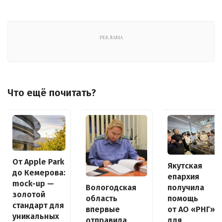
РЕКЛАМА
Что ещё почитать?
От Apple Park
Якутская
до Кемерова:
епархия
mock-up —
получила
Вологодская
золотой
помощь
область
стандарт для
от АО «РНГ»
впервые
уникальных
для
отправила