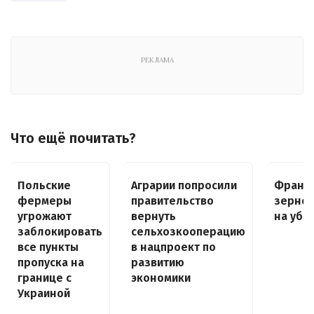
РЕКЛАМА
Что ещё почитать?
Польские
Аграрии попросили
Франц
фермеры
правительство
зерно
угрожают
вернуть
на убы
заблокировать
сельхозкооперацию
все пункты
в нацпроект по
пропуска на
развитию
границе с
экономики
Украиной