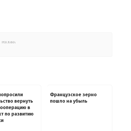
РЕКЛАМА
попросили
Французское зерно
ьство вернуть
пошло на убыль
кооперацию в
т по развитию
ки