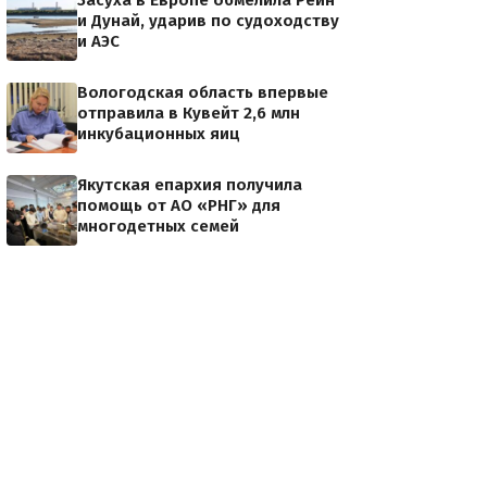
Засуха в Европе обмелила Рейн
и Дунай, ударив по судоходству
и АЭС
Вологодская область впервые
отправила в Кувейт 2,6 млн
инкубационных яиц
Якутская епархия получила
помощь от АО «РНГ» для
многодетных семей