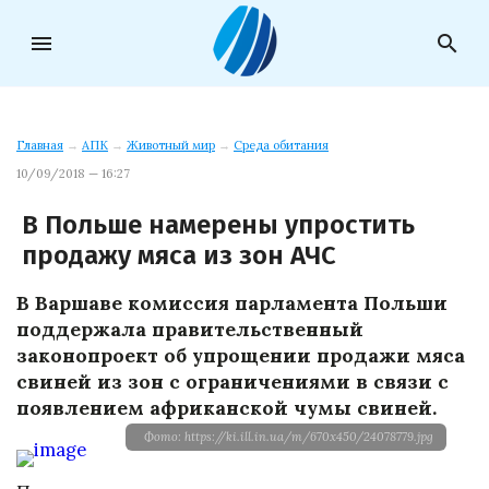
menu
search
Главная
→
АПК
→
Животный мир
→
Среда обитания
10/09/2018 — 16:27
В Польше намерены упростить
продажу мяса из зон АЧС
В Варшаве комиссия парламента Польши
поддержала правительственный
законопроект об упрощении продажи мяса
свиней из зон с ограничениями в связи с
появлением африканской чумы свиней.
Фото: https://ki.ill.in.ua/m/670x450/24078779.jpg