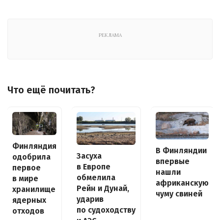
РЕКЛАМА
Что ещё почитать?
Финляндия
В Финляндии
Засуха
одобрила
впервые
в Европе
первое
нашли
обмелила
в мире
африканскую
Рейн и Дунай,
хранилище
чуму свиней
ударив
ядерных
по судоходству
отходов