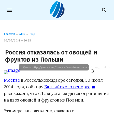
menu
search
Главная
→
АПК
→
ВЭД
30/07/2014 — 20:28
Россия отказалась от овощей и
фруктов из Польши
Фото: http://yandex.ru/images/search?source=wiz&img_ur
В
Москве
в Россельхознадзоре сегодня, 30 июля
2014 года, собкору
Балтийского репортера
рассказали, что с 1 августа вводятся ограничения
на ввоз овощей и фруктов из Польши.
Эта мера, как заявлено, связано с