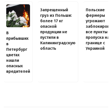
Запрещенный
Польские
груз из Польши:
фермеры
более 17 кг
угрожают
опасной
заблокирова
продукции не
все пункты
В
пустили в
пропуска на
прибывших
Калининградскую
границе с
в
область
Украиной
Петербург
цветах
нашли
опасных
вредителей