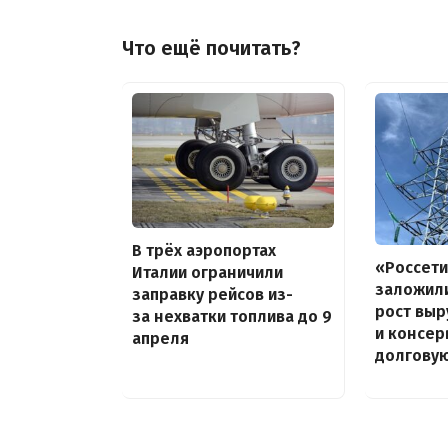
Что ещё почитать?
В трёх аэропортах
«Россети
Италии ограничили
заложили
заправку рейсов из-
рост выр
за нехватки топлива до 9
и консер
апреля
долговую