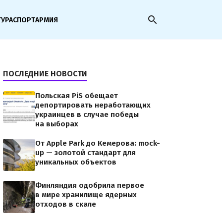
search
ТУРА
СПОРТ
АРМИЯ
ПОСЛЕДНИЕ НОВОСТИ
Польская PiS обещает
депортировать неработающих
украинцев в случае победы
на выборах
От Apple Park до Кемерова: mock-
up — золотой стандарт для
уникальных объектов
Финляндия одобрила первое
в мире хранилище ядерных
отходов в скале