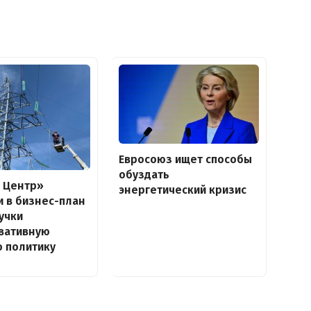
Евросоюз ищет способы
обуздать
 Центр»
энергетический кризис
 в бизнес-план
учки
вативную
 политику