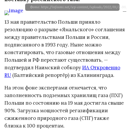
Фото: https://infosmi.net/wp-content/uploads/2022/01/2-311.jpg
—
13 мая правительство Польши приняло
резолюцию о разрыве «Ямальского» соглашения
между правительствами Польши и России,
подписанного в 1993 году. Ныне можно
констатировать, что газовые отношения между
Польшей и РФ перестают существовать, —
подтвердил Наимский собкору
ИА Откровенно
RU
(Балтийский репортёр) из Калининграда.
На этом фоне экспертами отмечается, что
заполненность подземных хранилищ газа (ПХГ)
Польши по состоянию на 19 мая достигла свыше
90%. Загрузка мощностей регазификации
сжиженного природного газа (СПГ) также
близка к 100 процентам.