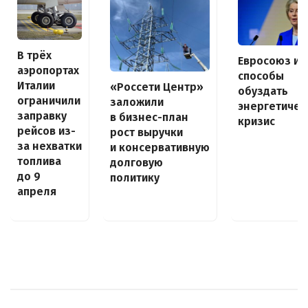
В трёх
Евросоюз и
аэропортах
способы
Италии
«Россети Центр»
обуздать
ограничили
заложили
энергетичес
заправку
в бизнес-план
кризис
рейсов из-
рост выручки
за нехватки
и консервативную
топлива
долговую
до 9
политику
апреля