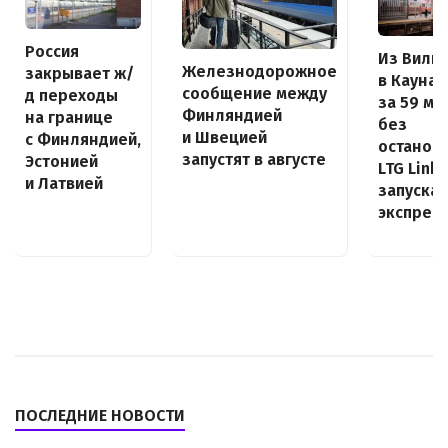
Россия
Из Виль
Железнодорожное
закрывает ж/
в Каунас
сообщение между
д переходы
за 59 ми
Финляндией
на границе
без
и Швецией
с Финляндией,
останово
запустят в августе
Эстонией
LTG Link
и Латвией
запуска
экспресс
ПОСЛЕДНИЕ НОВОСТИ