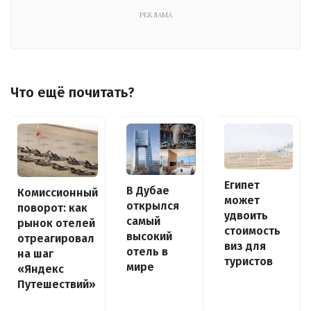
РЕКЛАМА
Что ещё почитать?
Египет
В Дубае
Комиссионный
может
открылся
поворот: как
удвоить
самый
рынок отелей
стоимость
высокий
отреагировал
виз для
отель в
на шаг
туристов
мире
«Яндекс
Путешествий»