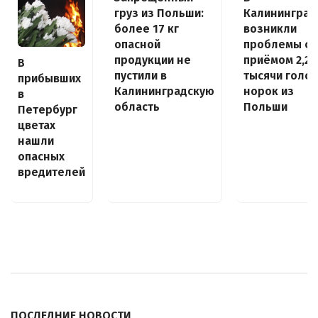
груз из Польши:
Калининград
более 17 кг
возникли
опасной
проблемы с
продукции не
приёмом 2,2
В
пустили в
тысячи голов
прибывших
Калининградскую
норок из
в
область
Польши
Петербург
цветах
нашли
опасных
вредителей
ПОСЛЕДНИЕ НОВОСТИ