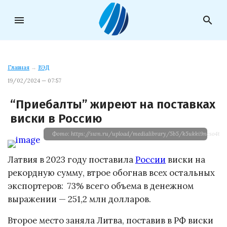
menu
search
Главная
→
ВЭД
19/02/2024 — 07:57
“Приебалты” жиреют на поставках
виски в Россию
Фото: https://swn.ru/upload/medialibrary/5b5/k5ukki9ncso4tk7
Латвия в 2023 году поставила
России
виски на
рекордную сумму, втрое обогнав всех остальных
экспортеров: 73% всего объема в денежном
выражении — 251,2 млн долларов.
Второе место заняла Литва, поставив в РФ виски