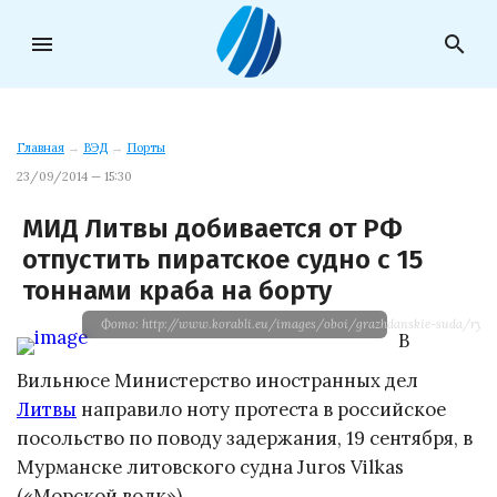
menu
search
Главная
→
ВЭД
→
Порты
23/09/2014 — 15:30
МИД Литвы добивается от РФ
отпустить пиратское судно с 15
тоннами краба на борту
Фото: http://www.korabli.eu/images/oboi/grazhdanskie-suda/rybol
В
Вильнюсе Министерство иностранных дел
Литвы
направило ноту протеста в российское
посольство по поводу задержания, 19 сентября, в
Мурманске литовского судна Juros Vilkas
(«Морской волк»).