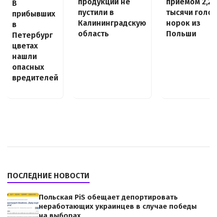
продукции не
приёмом 2,2
В
пустили в
тысячи голов
прибывших
Калининградскую
норок из
в
область
Польши
Петербург
цветах
нашли
опасных
вредителей
ПОСЛЕДНИЕ НОВОСТИ
Польская PiS обещает депортировать
неработающих украинцев в случае победы
на выборах