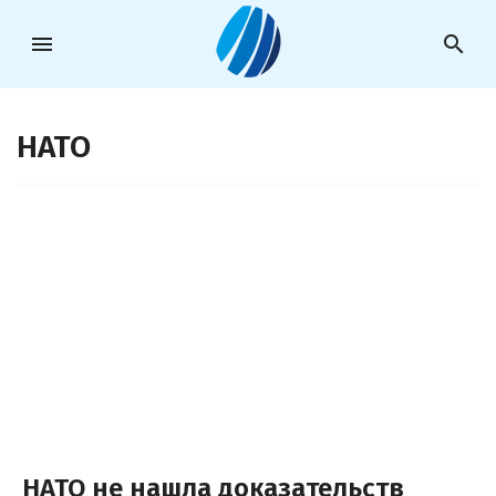
menu
search
НАТО
НАТО не нашла доказательств