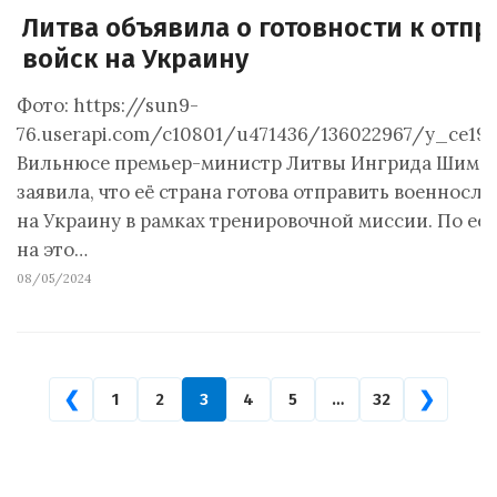
Литва объявила о готовности к отпр
войск на Украину
Фото: https://sun9-
76.userapi.com/c10801/u471436/136022967/y_ce193
Вильнюсе премьер-министр Литвы Ингрида Шимо
заявила, что её страна готова отправить военносл
на Украину в рамках тренировочной миссии. По её 
на это…
08/05/2024
❮
❯
1
2
3
4
5
…
32