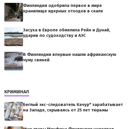
Финляндия одобрила первое в мире
хранилище ядерных отходов в скале
Засуха в Европе обмелила Рейн и Дунай,
ударив по судоходству и АЭС
В Финляндии впервые нашли африканскую
чуму свиней
КРИМИНАЛ
Беглый экс-следователь Качур* зарабатывает
на Западе, скрываясь от 25 лет тюрьмы