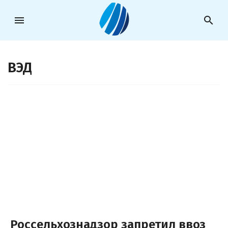
menu
search
ВЭД
Россельхознадзор запретил ввоз