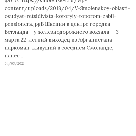
Фото: https://smolensk-i.ru/wp-
content/uploads/2018/04/V-Smolenskoy-oblasti-
osudyat-retsidivista-kotoryiy-toporom-zabil-
pensionera.jpgВ Швеции в центре городка
Ветланда – у железнодорожного вокзала — 3
марта 22-летний выходец из Афганистана –
наркоман, живущий в соседнем Смоланде,
нанёс…
04/03/2021