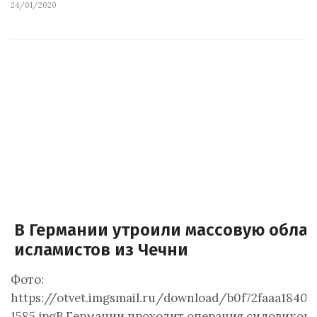
24/01/2020
В Германии утроили массовую облав
исламистов из Чечни
Фото:
https://otvet.imgsmail.ru/download/b0f72faaa18406
1585.jpgВ Германии проходит операция силовиков