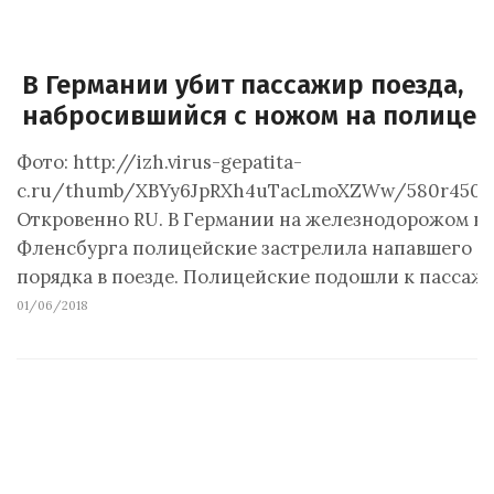
В Германии убит пассажир поезда,
набросившийся с ножом на полицей
Фото: http://izh.virus-gepatita-
c.ru/thumb/XBYy6JpRXh4uTacLmoXZWw/580r450/1
Откровенно RU. В Германии на железнодорожом во
Фленсбурга полицейские застрелила напавшего с
порядка в поезде. Полицейские подошли к пассаж
01/06/2018