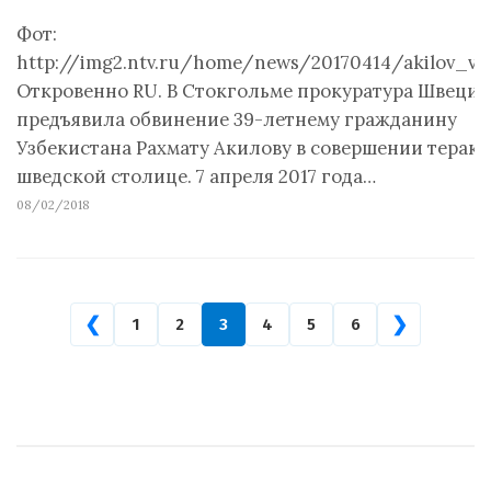
Фот:
http://img2.ntv.ru/home/news/20170414/akilov_vs
Откровенно RU. В Стокгольме прокуратура Швеции
предъявила обвинение 39-летнему гражданину
Узбекистана Рахмату Акилову в совершении теракт
шведской столице. 7 апреля 2017 года…
08/02/2018
❮
❯
1
2
3
4
5
6