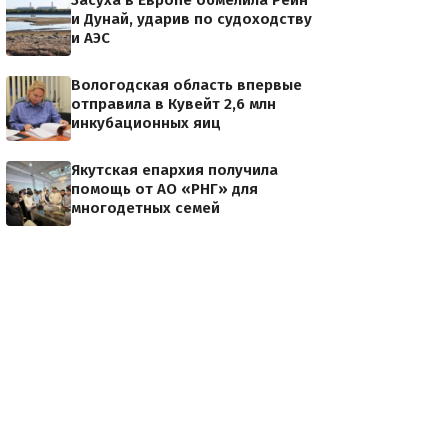
Засуха в Европе обмелила Рейн
и Дунай, ударив по судоходству
и АЭС
Вологодская область впервые
отправила в Кувейт 2,6 млн
инкубационных яиц
Якутская епархия получила
помощь от АО «РНГ» для
многодетных семей