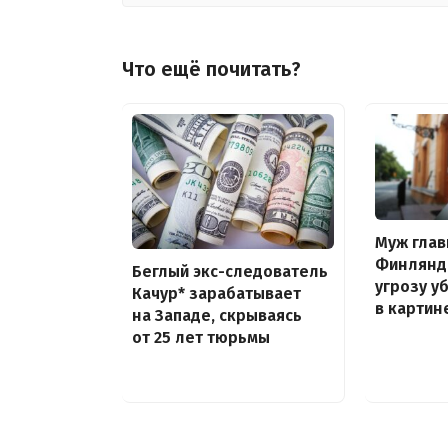
Что ещё почитать?
Муж гла
Финлянд
Беглый экс-следователь
угрозу у
Качур* зарабатывает
в картин
на Западе, скрываясь
от 25 лет тюрьмы