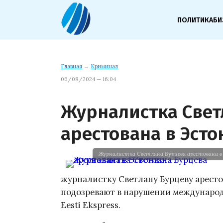
ПОЛИТИКА
БИ
Главная
→
Криминал
06/08/2024 — 16:04
Журналистка Свет
арестована в Эсто
Журналистка Светлана Бурцева арестована 
журналистку Светлану Бурцеву аресто
подозревают в нарушении международ
Eesti Ekspress.