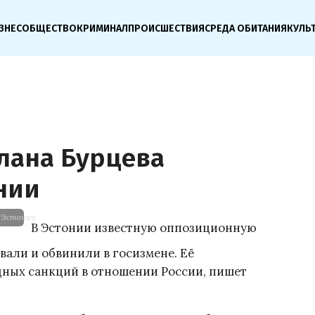
ЗНЕС
ОБЩЕСТВО
КРИМИНАЛ
ПРОИСШЕСТВИЯ
СРЕДА ОБИТАНИЯ
КУЛЬ
лана Бурцева
нии
в Эстонии
В Эстонии известную оппозиционную
вали и обвинили в госизмене. Её
ных санкций в отношении России, пишет