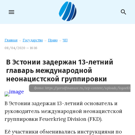
menu
search
Главная
→
Государство
→
Право
→
ЧП
08/04/2020 — 16:16
В Эстонии задержан 13-летний
главарь международной
неонацистской группировки
Фото: https://gorodfinansov.ru/wp-content/uploads/logoe838
В Эстонии задержан 13-летний основатель и
руководитель международной неонацистской
группировки Feuerkrieg Division (FKD).
Её участники обменивались инструкциями по