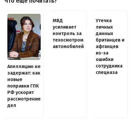
Что ещё почитать?
МВД
Утечка
усиливает
личных
контроль за
данных
техосмотром
британцев и
автомобилей
афганцев
из-за
ошибки
сотрудника
Апелляцию не
спецназа
задержат: как
новые
поправки ГПК
РФ ускорят
рассмотрение
дел