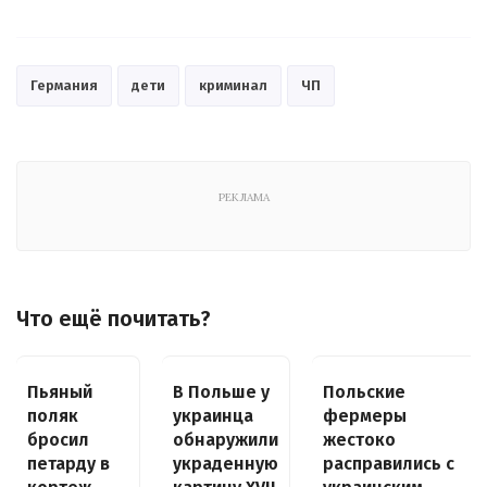
Германия
дети
криминал
ЧП
РЕКЛАМА
Что ещё почитать?
Пьяный
В Польше у
Польские
поляк
украинца
фермеры
бросил
обнаружили
жестоко
петарду в
украденную
расправились с