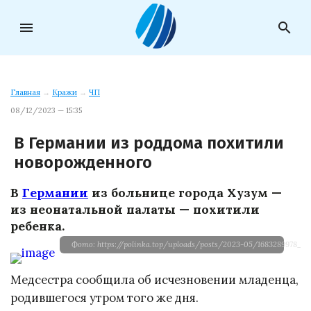
menu
search
Главная
→
Кражи
→
ЧП
08/12/2023 — 15:35
В Германии из роддома похитили
новорожденного
В
Германии
из больнице города Хузум —
из неонатальной палаты — похитили
ребенка.
Фото: https://polinka.top/uploads/posts/2023-05/1683289978_pol
Медсестра сообщила об исчезновении младенца,
родившегося утром того же дня.