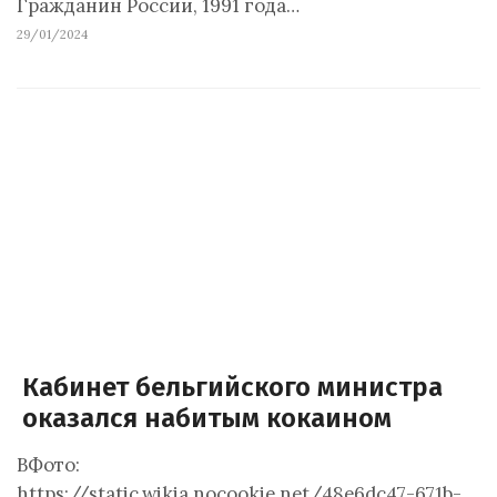
Гражданин России, 1991 года…
29/01/2024
Кабинет бельгийского министра
оказался набитым кокаином
ВФото:
https://static.wikia.nocookie.net/48e6dc47-671b-