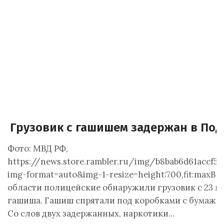
Грузовик с гашишем задержан в По
Фото: МВД РФ,
https://news.store.rambler.ru/img/b8bab6d61accf5d
img-format=auto&img-1-resize=height:700,fit:maxВ
области полицейские обнаружили грузовик с 23 
гашиша. Гашиш спрятали под коробками с бумажн
Со слов двух задержанных, наркотики…