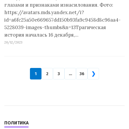
глазами и признаками изнасилования. Фото:
https://avatars.mds.yandex.net/i?
id=a6fc25a50e669657dd150b93fa9c9458d8c96aa4-
5228039-images-thumbs&n=13Трагическая
история началась 16 декабря,…
20/12/2023
❯
1
2
3
…
36
ПОЛИТИКА