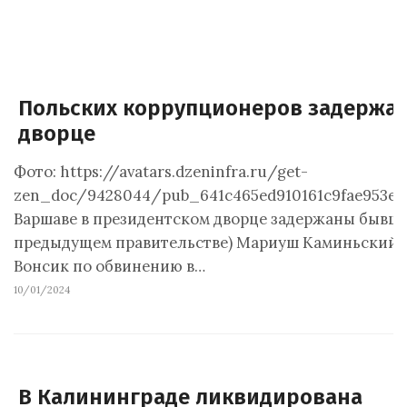
Польских коррупционеров задержал
дворце
Фото: https://avatars.dzeninfra.ru/get-
zen_doc/9428044/pub_641c465ed910161c9fae953e_6
Варшаве в президентском дворце задержаны бывши
предыдущем правительстве) Мариуш Каминьский и
Вонсик по обвинению в…
10/01/2024
В Калининграде ликвидирована