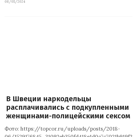
08/05/2024
В Швеции наркодельцы
расплачивались с подкупленными
женщинами-полицейскими сексом
Фото: https://topcor.ru/uploads/posts/2018-
06/1529176845_31092eb350fd418e1d0a7c7021b919f2.j