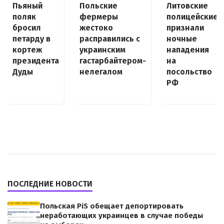
Пьяный
Польские
Литовские
поляк
фермеры
полицейские
бросил
жестоко
признали
петарду в
расправились с
ночные
кортеж
украинским
нападения
президента
гастарбайтером-
на
Дуды
нелегалом
посольство
РФ
ПОСЛЕДНИЕ НОВОСТИ
Польская PiS обещает депортировать
неработающих украинцев в случае победы