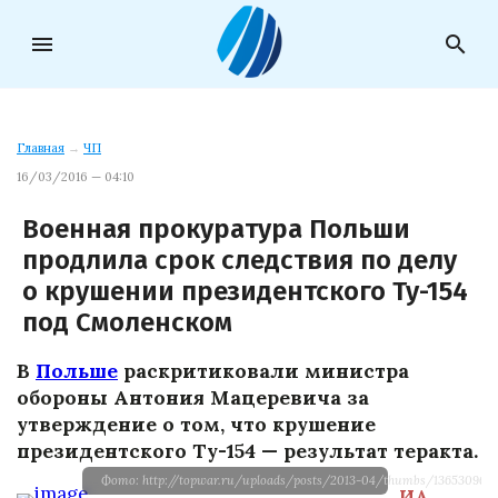
menu
search
Главная
→
ЧП
16/03/2016 — 04:10
Военная прокуратура Польши
продлила срок следствия по делу
о крушении президентского Ту-154
под Смоленском
В
Польше
раскритиковали министра
обороны Антония Мацеревича за
утверждение о том, что крушение
президентского Ту-154 — результат теракта.
Фото: http://topwar.ru/uploads/posts/2013-04/thumbs/1365309676
ИА