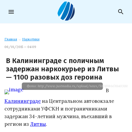
menu
search
Главная
→
Наркотики
06/01/2015 — 04:09
В Калининграде с поличным
задержан наркокурьер из Литвы
— 1100 разовых доз героина
Фото: http://www.justmedia.ru/upload/news/50f8f6b147614031883
В
Калининграде
на Центральном автовокзале
сотрудниками УФСКН и пограничниками
задержан 34-летний мужчина, въехавший в
регион из
Литвы
.