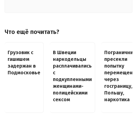
Что ещё почитать?
Грузовик с
В Швеции
Пограничник
гашишем
наркодельцы
пресекли
задержан в
расплачивались
попытку
Подмосковье
с
перемещени
подкупленными
через
женщинами-
госграницу, в
полицейскими
Польшу,
сексом
наркотика