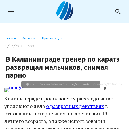
menu
search
Главная
→
Интернет
→
Проституция
19/02/2014 — 13:06
В Калининграде тренер по каратэ
развращал мальчиков, снимая
парно
Фото: http://kaliningradfirst.ru/wp-content/uploads/2014/02/ima
В
Калининграде продолжается расследование
уголовного дела
о развратных действиях
в
отношении потерпевших, не достигших 16-
летнего возраста, а также использовании
подростков в изготовлении порнографических