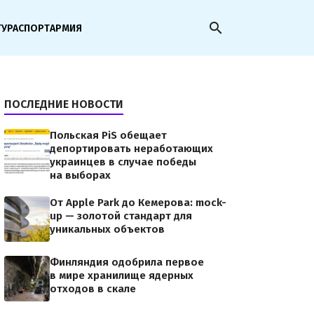
search
ТУРА
СПОРТ
АРМИЯ
ПОСЛЕДНИЕ НОВОСТИ
Польская PiS обещает
депортировать неработающих
украинцев в случае победы
на выборах
От Apple Park до Кемерова: mock-
up — золотой стандарт для
уникальных объектов
Финляндия одобрила первое
в мире хранилище ядерных
отходов в скале