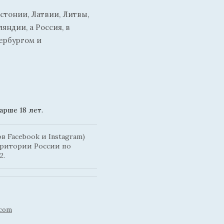
стонии, Латвии, Литвы,
ндии, а Россия, в
ербургом и
рше 18 лет.
 Facebook и Instagram)
рритории России по
2.
.com