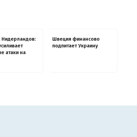
 Нидерландов:
Швеция финансово
усиливает
подпитает Украину
е атаки на