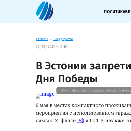
ПОЛИТИКА
БИ
Главная
→
Государство
03/05/2023 — 17:40
В Эстонии запрет
Дня Победы
Фото: https://avatars.mds.yandex.net/get-i
9 мая в местах компактного прожива
мероприятия с использованием «враж
символ Z, флаги
РФ
и СССР, а также с