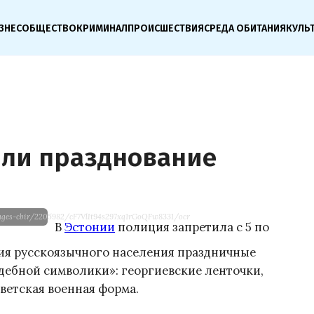
ЗНЕС
ОБЩЕСТВО
КРИМИНАЛ
ПРОИСШЕСТВИЯ
СРЕДА ОБИТАНИЯ
КУЛЬ
или празднование
mages-cbir/2205982/cF7VlIt94s297xq1rGoQFw8331/ocr
В
Эстонии
полиция запретила с 5 по
ния русскоязычного населения праздничные
дебной символики»: георгиевские ленточки,
оветская военная форма.