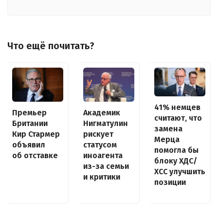
Что ещё почитать?
41% немцев
Премьер
Академик
считают, что
Британии
Нигматулин
замена
Кир Стармер
рискует
Мерца
объявил
статусом
помогла бы
об отставке
иноагента
блоку ХДС/
из-за семьи
ХСС улучшить
и критики
позиции