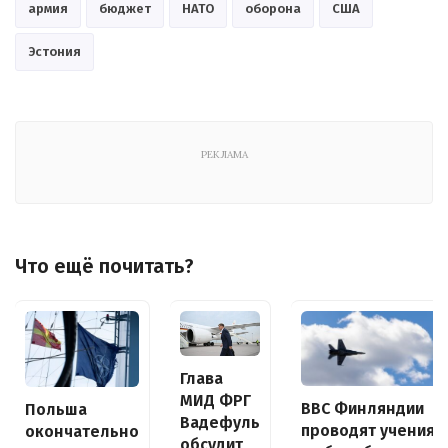
армия
бюджет
НАТО
оборона
США
Эстония
РЕКЛАМА
Что ещё почитать?
Глава
МИД ФРГ
ВВС Финляндии
Польша
Вадефуль
проводят учения
окончательно
обсудит