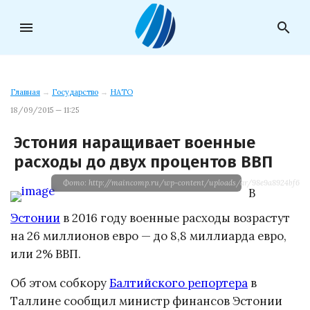
menu
search
Главная
→
Государство
→
НАТО
18/09/2015 — 11:25
Эстония наращивает военные
расходы до двух процентов ВВП
Фото: http://maincomp.ru/wp-content/uploads/ar/98e9a8924bf6497
В
Эстонии
в 2016 году военные расходы возрастут
на 26 миллионов евро — до 8,8 миллиарда евро,
или 2% ВВП.
Об этом собкору
Балтийского репортера
в
Таллине сообщил министр финансов Эстонии