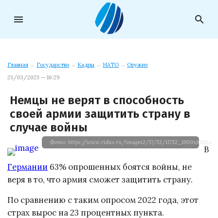
menu
search
Главная
→
Государство
→
Кадры
→
НАТО
→
Оружие
23/03/2023 — 16:29
Немцы не верят в способность
своей армии защитить страну в
случае войны
Фото: https://www.ridus.ru/images2/17/52/11752_1600x1020.we
В
Германии
63% опрошенных боятся войны, не
веря в то, что армия сможет защитить страну.
По сравнению с таким опросом 2022 года, этот
страх вырос на 23 процентных пункта.