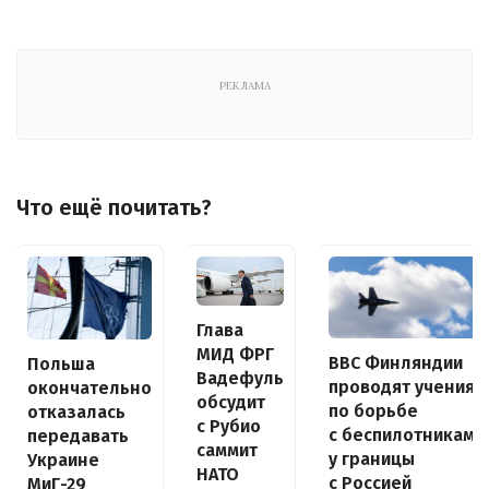
РЕКЛАМА
Что ещё почитать?
Глава
МИД ФРГ
ВВС Финляндии
Польша
Вадефуль
проводят учения
окончательно
обсудит
по борьбе
отказалась
с Рубио
с беспилотниками
передавать
саммит
у границы
Украине
НАТО
с Россией
МиГ-29