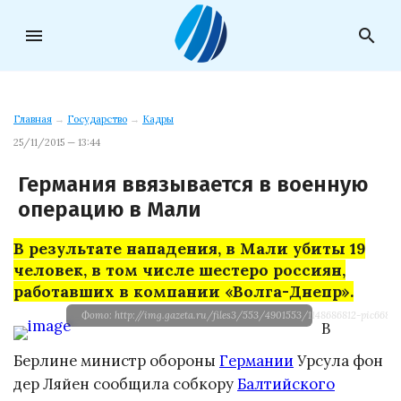
menu
search
Главная
→
Государство
→
Кадры
25/11/2015 — 13:44
Германия ввязывается в военную
операцию в Мали
В результате нападения, в Мали убиты 19
человек, в том числе шестеро россиян,
работавших в компании «Волга-Днепр».
Фото: http://img.gazeta.ru/files3/553/4901553/1148686812-pic668-6
В
Берлине министр обороны
Германии
Урсула фон
дер Ляйен сообщила собкору
Балтийского