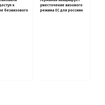
доступ к
ужесточение визового
ме безвизового
режима ЕС для россиян