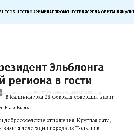
ЗНЕС
ОБЩЕСТВО
КРИМИНАЛ
ПРОИСШЕСТВИЯ
СРЕДА ОБИТАНИЯ
КУЛЬ
резидент Эльблонга
й региона в гости
/upload/medialibrary/570/57087861ed9ebc09fa2d45827a49714d.jpg
В Калининград 28 февраля совершил визит
а Ежи Вильк.
и добрососедские отношения. Круглая дата,
й визита делегации города из Польши в