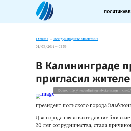
ПОЛИТИКА
БИ
Главная
→
Международные отношения
01/03/2014 — 03:59
В Калининграде п
пригласил жителе
Фото: http://newkaliningrad-st.cdn.ngenix.net
президент польского города Эльблонг
Два города связывают давние близкие 
20 лет сотрудничества, стала причино