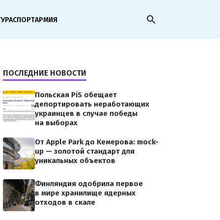
search
ТУРА
СПОРТ
АРМИЯ
ПОСЛЕДНИЕ НОВОСТИ
Польская PiS обещает
депортировать неработающих
украинцев в случае победы
на выборах
От Apple Park до Кемерова: mock-
up — золотой стандарт для
уникальных объектов
Финляндия одобрила первое
в мире хранилище ядерных
отходов в скале