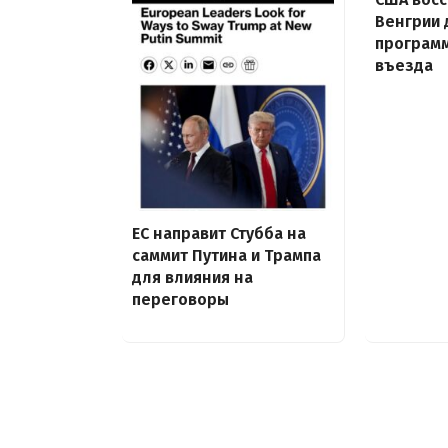
Венгрии 
програм
въезда
ЕС направит Стубба на
саммит Путина и Трампа
для влияния на
переговоры