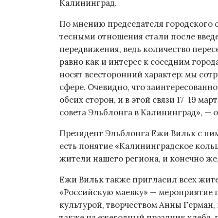
Калининград.
По мнению председателя городского с
тесными отношения стали после введ
передвижения, ведь количество пере
равно как и интерес к соседним город
носят всесторонний характер: мы сотр
сфере. Очевидно, что заинтересованно
обеих сторон, и в этой связи 17-19 ма
совета Эльблонга в Калининград», — о
Президент Эльблонга Ежи Вильк с ним
есть понятие «Калининградское кольц
жители нашего региона, и конечно же,
Ежи Вильк также пригласил всех жите
«Российскую маевку» — мероприятие 
культурой, творчеством Анны Герман,
также на ежегодный праздник хлеба, 