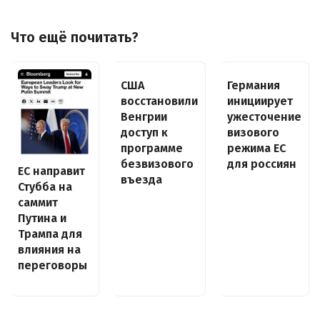
Что ещё почитать?
США
Германия
восстановили
инициирует
Венгрии
ужесточение
доступ к
визового
программе
режима ЕС
безвизового
для россиян
ЕС направит
въезда
Стубба на
саммит
Путина и
Трампа для
влияния на
переговоры