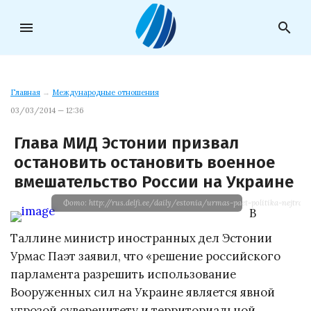
menu
search
Главная
→
Международные отношения
03/03/2014 — 12:36
Глава МИД Эстонии призвал
остановить остановить военное
вмешательство России на Украине
Фото: http://rus.delfi.ee/daily/estonia/urmas-paet-politika-nejtrali
В
Таллине министр иностранных дел Эстонии
Урмас Паэт заявил, что «решение российского
парламента разрешить использование
Вооруженных сил на Украине является явной
угрозой суверенитету и территориальной