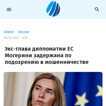
menu
search
Главная
→
Персоны
02/12/2025 — 14:53
Экс-глава дипломатии ЕС
Могерини задержана по
подозрению в мошенничестве