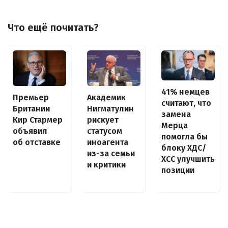
Что ещё почитать?
41% немцев
Премьер
Академик
считают, что
Британии
Нигматулин
замена
Кир Стармер
рискует
Мерца
объявил
статусом
помогла бы
об отставке
иноагента
блоку ХДС/
из-за семьи
ХСС улучшить
и критики
позиции