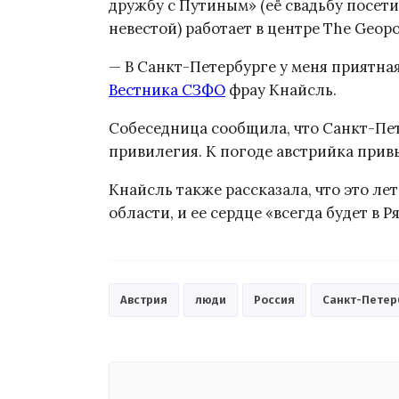
дружбу с Путиным» (её свадьбу посети
невестой) работает в центре The Geopoli
— В Санкт-Петербурге у меня приятная
Вестника СЗФО
фрау Кнайсль.
Собеседница сообщила, что Санкт-Пет
привилегия. К погоде австрийка прив
Кнайсль также рассказала, что это ле
области, и ее сердце «всегда будет в Р
Австрия
люди
Россия
Санкт-Петер