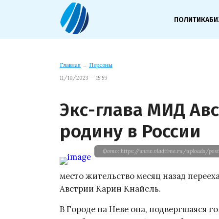
ПОЛИТИКА
БИ
Главная
→
Персоны
11/10/2023 — 15:59
Экс-глава МИД Ав
родину в России
Фото: https://www.vladtime.ru/uploads/pos
место жительство месяц назад перее
Австрии Карин Кнайсль.
В Городе на Неве она, подвергшаяся го