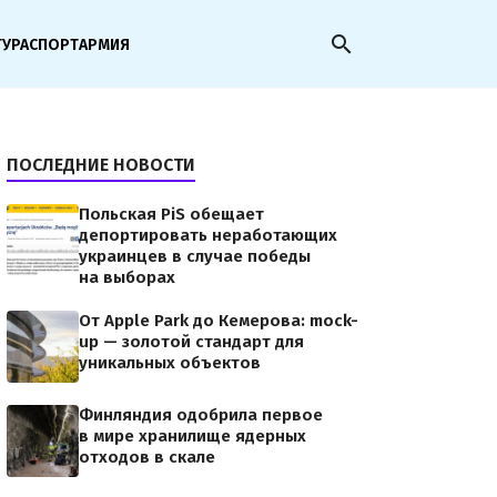
search
ТУРА
СПОРТ
АРМИЯ
ПОСЛЕДНИЕ НОВОСТИ
Польская PiS обещает
депортировать неработающих
украинцев в случае победы
на выборах
От Apple Park до Кемерова: mock-
up — золотой стандарт для
ia-austria-pu.jpg
уникальных объектов
Финляндия одобрила первое
в мире хранилище ядерных
отходов в скале