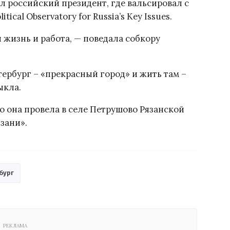
л российский президент, где вальсировал с
tical Observatory for Russia’s Key Issues.
 жизнь и работа, — поведала собкору
ербург – «прекрасный город» и жить там –
ыкла.
то она провела в селе Петрушово Рязанской
язани».
бург
РЕКЛАМА