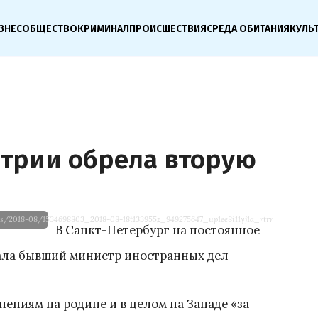
ЗНЕС
ОБЩЕСТВО
КРИМИНАЛ
ПРОИСШЕСТВИЯ
СРЕДА ОБИТАНИЯ
КУЛЬ
стрии обрела вторую
ts/2018-08/1534698803_2018-08-18t133955z_949275647_up1ee8i11yj1a_rtrmadp_3_russ
В Санкт-Петербург на постоянное
хала бывший министр иностранных дел
нениям на родине и в целом на Западе «за