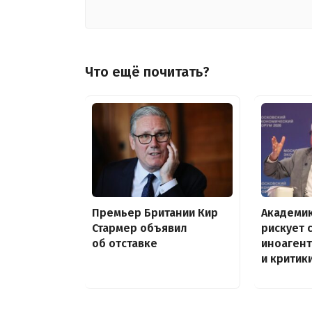
Что ещё почитать?
Премьер Британии Кир
Академик
Стармер объявил
рискует 
об отставке
иноагент
и критик