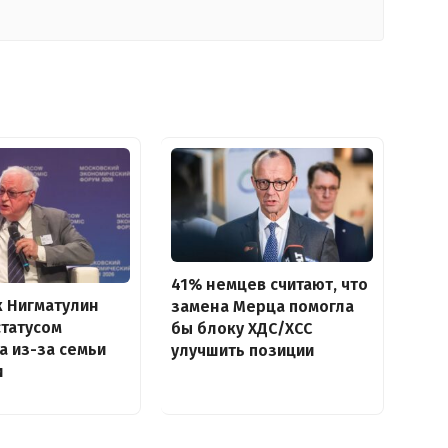
41% немцев считают, что
 Нигматулин
замена Мерца помогла
статусом
бы блоку ХДС/ХСС
а из-за семьи
улучшить позиции
и