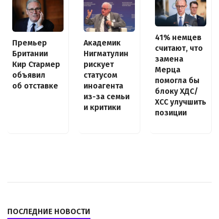
41% немцев
Премьер
Академик
считают, что
Британии
Нигматулин
замена
Кир Стармер
рискует
Мерца
объявил
статусом
помогла бы
об отставке
иноагента
блоку ХДС/
из-за семьи
ХСС улучшить
и критики
позиции
ПОСЛЕДНИЕ НОВОСТИ