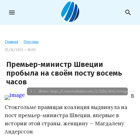
menu
search
Главная
→
Персоны
25/11/2021 — 15:09
Премьер-министр Швеции
пробыла на своём посту восемь
часов
i
|
Фото: https://i.internethaber.com/2/1280/800/storage/files
В
Стокгольме правящая коалиция выдвинула на
пост премьер-министра Швеции, впервые в
истории этой страны, женщину — Магдалену
Андерссон.