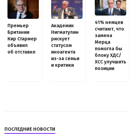
41% немцев
Премьер
Академик
считают, что
Британии
Нигматулин
замена
Кир Стармер
рискует
Мерца
объявил
статусом
помогла бы
об отставке
иноагента
блоку ХДС/
из-за семьи
ХСС улучшить
и критики
позиции
ПОСЛЕДНИЕ НОВОСТИ