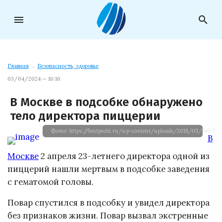
menu
search
Главная
→
Безопасность, здоровье
03/04/2024 — 16:16
В Москве в подсобке обнаружено
тело директора пиццерии
Фото: https://bestpechi.ru/wp-content/uploads/2018/05/543-768
В
Москве
2 апреля 23-летнего директора одной из
пиццерий нашли мертвым в подсобке заведения
с гематомой головы.
Повар спустился в подсобку и увидел директора
без признаков жизни. Повар вызвал экстренные