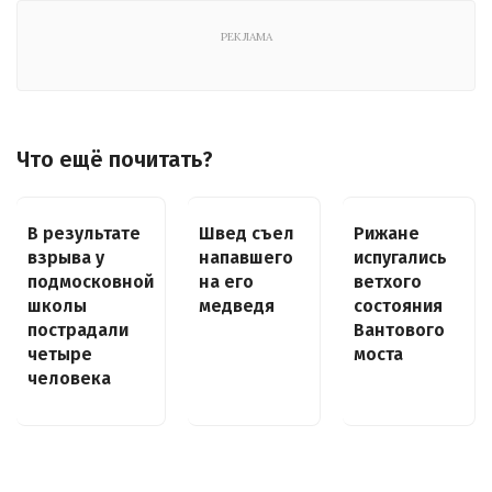
РЕКЛАМА
Что ещё почитать?
В результате
Швед съел
Рижане
взрыва у
напавшего
испугались
подмосковной
на его
ветхого
школы
медведя
состояния
пострадали
Вантового
четыре
моста
человека