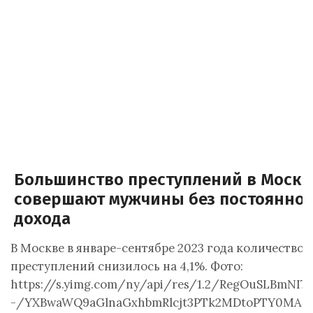
Большинство преступлений в Москв
совершают мужчины без постоянног
дохода
В Москве в январе-сентябре 2023 года количество
преступлений снизилось на 4,1%. Фото:
https://s.yimg.com/ny/api/res/1.2/RegOuSLBmNI7
-/YXBwaWQ9aGlnaGxhbmRlcjt3PTk2MDtoPTY0MA-