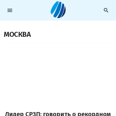
menu
search
МОСКВА
Лидер СРЗП: говорить о рекордном 