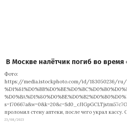
В Москве налётчик погиб во время 
Фото:
https://media.istockphoto.com/id/1830502
%D1%81%D0%BB%D0%BE%D0%BC%D0%B0%D0%B
%D0%BA%D1%80%D0%BE%D0%B2%D0%B0%D0%B2
s=170667a&w=0&k=20&c=Sd0_cJIGpGCLTjstm57c7GamJ
проломил стену аптеки, после чего украл кассу. О
23/08/2023