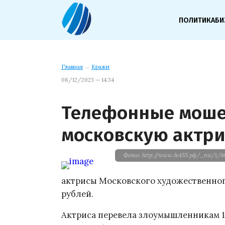
ПОЛИТИКА
БИ
Главная
→
Кражи
08/12/2023 — 14:34
Телефонные мош
московскую актри
Фото: http://www.дс455.рф/_nw/1/80
актрисы Московского художественног
рублей.
Актриса перевела злоумышленникам 1,