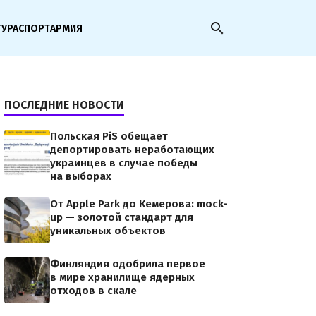
search
ТУРА
СПОРТ
АРМИЯ
ПОСЛЕДНИЕ НОВОСТИ
Польская PiS обещает
депортировать неработающих
украинцев в случае победы
на выборах
От Apple Park до Кемерова: mock-
up — золотой стандарт для
уникальных объектов
Финляндия одобрила первое
в мире хранилище ядерных
отходов в скале