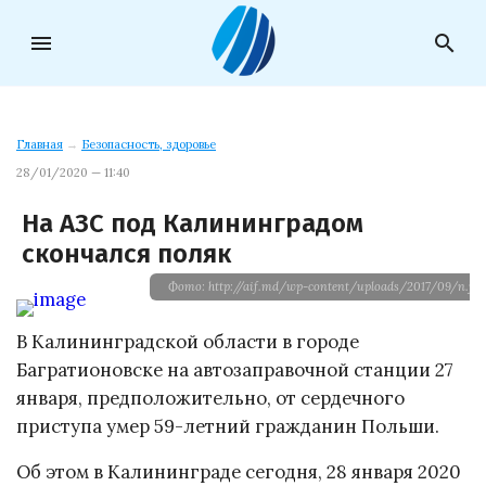
menu
search
Главная
→
Безопасность, здоровье
28/01/2020 — 11:40
На АЗС под Калининградом
скончался поляк
Фото: http://aif.md/wp-content/uploads/2017/09/n.jpg
В Калининградской области в городе
Багратионовске на автозаправочной станции 27
января, предположительно, от сердечного
приступа умер 59-летний гражданин Польши.
Об этом в Калининграде сегодня, 28 января 2020