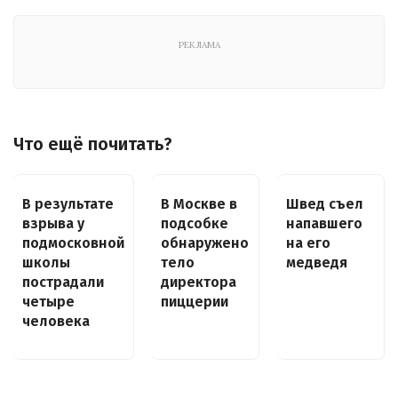
РЕКЛАМА
Что ещё почитать?
В результате
В Москве в
Швед съел
взрыва у
подсобке
напавшего
подмосковной
обнаружено
на его
школы
тело
медведя
пострадали
директора
четыре
пиццерии
человека