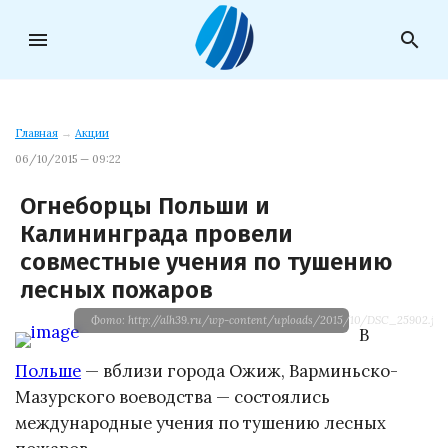
menu
search
Главная
→
Акции
06/10/2015 — 09:22
Огнеборцы Польши и
Калининграда провели
совместные учения по тушению
лесных пожаров
Фото: http://alh39.ru/wp-content/uploads/2015/10/DSC_25902.jpg
В
Польше
— вблизи города Ожиж, Варминьско-
Мазурского воеводства — состоялись
международные учения по тушению лесных