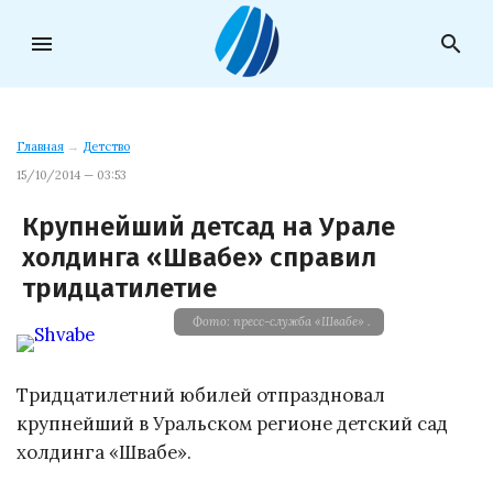
menu
search
Главная
→
Детство
15/10/2014 — 03:53
Крупнейший детсад на Урале
холдинга «Швабе» справил
тридцатилетие
Фото: пресс-служба «Швабе» .
Тридцатилетний юбилей отпраздновал
крупнейший в Уральском регионе детский сад
холдинга «Швабе».