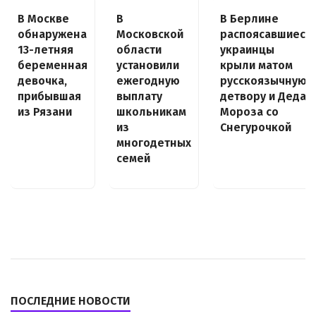
В Москве
В
В Берлине
обнаружена
Московской
распоясавшиеся
13-летняя
области
украинцы
беременная
установили
крыли матом
девочка,
ежегодную
русскоязычную
прибывшая
выплату
детвору и Деда
из Рязани
школьникам
Мороза со
из
Снегурочкой
многодетных
семей
ПОСЛЕДНИЕ НОВОСТИ