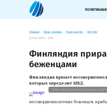
ПОЛИТИКА
БИ
Главная
→
Визы, граница
→
Гражданство
→
Детство
12/02/2020 — 11:31
Финляндия прира
беженцами
Финляндия примет несовершенноле
которых определит МВД.
Фото: https://icdn.lenta.ru/images/2019/
несовершеннолетних беженцев, прибы