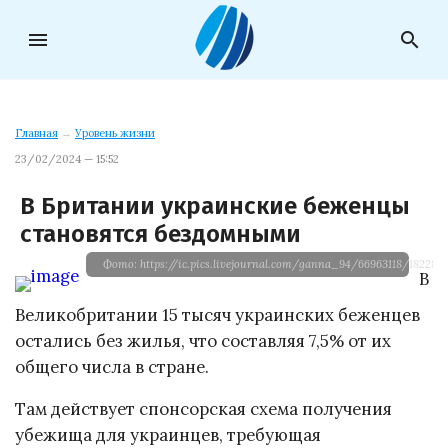
menu
search
Главная
→
Уровень жизни
23/02/2024 — 15:52
В Британии украинские беженцы
становятся бездомными
Фото: https://ic.pics.livejournal.com/ganna_94/66963118/182280
В
Великобритании 15 тысяч украинских беженцев
остались без жилья, что составляя 7,5% от их
общего числа в стране.
Там действует спонсорская схема получения
убежища для украинцев, требующая