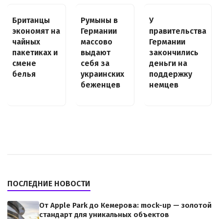
Британцы
Румыны в
У
экономят на
Германии
правительства
чайных
массово
Германии
пакетиках и
выдают
закончились
смене
себя за
деньги на
белья
украинских
поддержку
беженцев
немцев
ПОСЛЕДНИЕ НОВОСТИ
От Apple Park до Кемерова: mock-up — золотой
стандарт для уникальных объектов