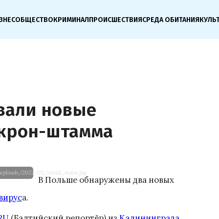
ЗНЕС
ОБЩЕСТВО
КРИМИНАЛ
ПРОИСШЕСТВИЯ
СРЕДА ОБИТАНИЯ
КУЛЬ
вали новые
крон-штамма
/uploads/2022/02/covid_main.jpg
В Польше обнаружены два новых
вирус
а.
RU
(Балтийский репортёр) из
Калининграда