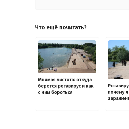
Что ещё почитать?
Мнимая чистота: откуда
Ротавиру
берется ротавирус и как
почему л
с ним бороться
заражен