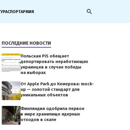
search
ТУРА
СПОРТ
АРМИЯ
ПОСЛЕДНИЕ НОВОСТИ
Польская PiS обещает
депортировать неработающих
украинцев в случае победы
на выборах
От Apple Park до Кемерова: mock-
up — золотой стандарт для
уникальных объектов
Финляндия одобрила первое
в мире хранилище ядерных
отходов в скале