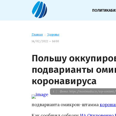
ПОЛИТИКА
БИ
Главная
→
Здоровье
14/02/2022 — 14:00
Польшу оккупиро
подварианты оми
коронавируса
i
|
Фото: https://mostmedia.io/wp-content
подварианта омикрон-штамма
корона
Как сообщил собкору
ИА Откровенно 