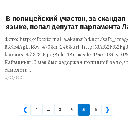
В полицейский участок, за скандал 
языке, попал депутат парламента Ла
Фото: http://fbexternal-a.akamaihd.net/safe_imag
R3Kb4AgLH&w=470&h=246&url=http%3A%2F%2Fg3.del
kaimins-45137316.jpg&cfs=1&upscale=1&sx=0&sy=0&
Кайминьш 13 мая был задержан полицией за то, что
самолета…
14/05/2015
❮
❯
1
…
3
4
5
6