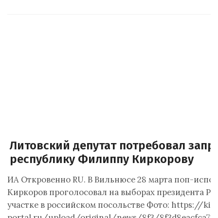
Литовский депутат потребовал запре
республику Филиппу Киркорову
ИА Откровенно RU. В Вильнюсе 28 марта поп-исп
Киркоров проголосовал на выборах президента РФ
участке в российском посольстве Фото: https://kir
portal.ru/upload/original/news/8f3/8f3d8eacfca72f