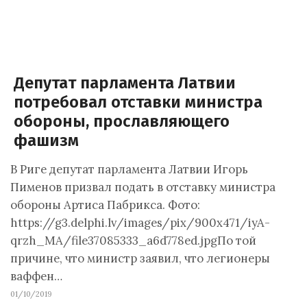
Депутат парламента Латвии
потребовал отставки министра
обороны, прославляющего
фашизм
В Риге депутат парламента Латвии Игорь
Пименов призвал подать в отставку министра
обороны Артиса Пабрикса. Фото:
https://g3.delphi.lv/images/pix/900x471/iyA-
qrzh_MA/file37085333_a6d778ed.jpgПо той
причине, что министр заявил, что легионеры
ваффен…
01/10/2019