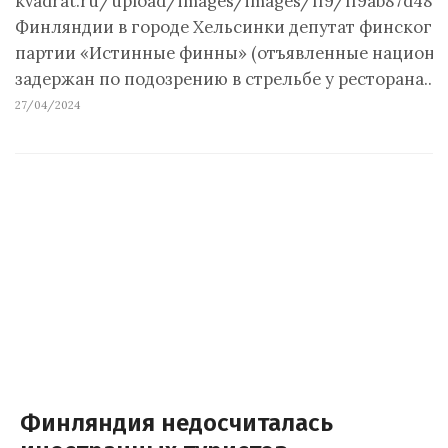
kvadrat.ru/upload/images/images/ff9/ff9ab87d4897
Финляндии в городе Хельсинки депутат финского 
партии «Истинные финны» (отъявленные национа
задержан по подозрению в стрельбе у ресторана.…
27/04/2024
Финляндия недосчиталась