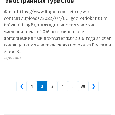
иностранных туристов
Фото: https://www.linguacontact.ru/wp-
content/uploads/2022/07/00-gde-otdokhnut-v-
finlyandii.jpgВ Финляндии число туристов
уменьшилось на 20% по сравнению с
допандемийными показателями 2019 года за счёт
сокращением туристического потока из России и
Азии. В…
26/04/2024
❮
❯
1
2
3
4
…
38