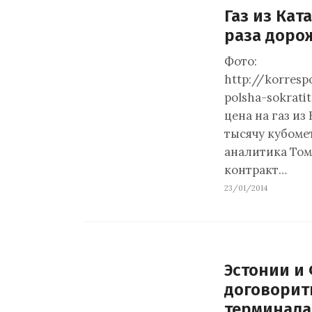
Газ из Кат
раза доро
Фото:
http://korres
polsha-sokrati
цена на газ из
тысячу кубомет
аналитика То
контракт…
23/01/2014
Эстонии и
договорить
терминала