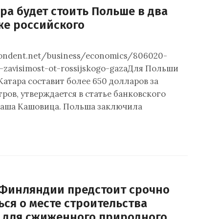
ара будет стоить Польше в два
же российского
pondent.net/business/economics/806020-
t-zavisimost-ot-rossijskogo-gazaДля Польши
 Катара составит более 650 долларов за
ров, утверждается в статье банковского
маша Кашовица. Польша заключила
 Финляндии предстоит срочно
ся о месте строительства
 для сжиженного природного