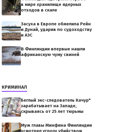
в мире хранилище ядерных
отходов в скале
Засуха в Европе обмелила Рейн
и Дунай, ударив по судоходству
и АЭС
В Финляндии впервые нашли
африканскую чуму свиней
КРИМИНАЛ
Беглый экс-следователь Качур*
зарабатывает на Западе,
скрываясь от 25 лет тюрьмы
Муж главы Минфина Финляндии
усмотрел угрозу убийством