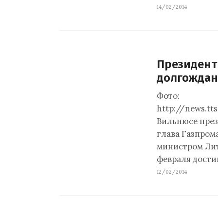
14/02/2014
Президент
долгождан
Фото:
http://news.tts
Вильнюсе през
глава Газпром
министром Лит
февраля дост
12/02/2014