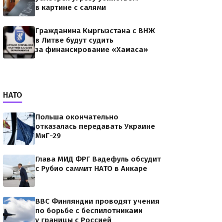
в картине с салями
Гражданина Кыргызстана с ВНЖ
в Литве будут судить
за финансирование «Хамаса»
НАТО
Польша окончательно
отказалась передавать Украине
МиГ-29
Глава МИД ФРГ Вадефуль обсудит
с Рубио саммит НАТО в Анкаре
ВВС Финляндии проводят учения
по борьбе с беспилотниками
у границы с Россией