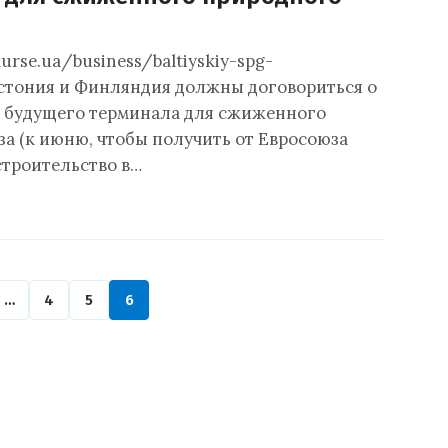
kurse.ua/business/baltiyskiy-spg-
Эстония и Финляндия должны договориться о
 будущего терминала для сжиженного
за (к июню, чтобы получить от Евросоюза
строительство в…
…
4
5
6