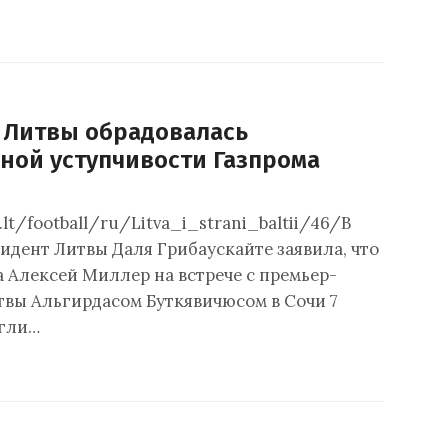
 Литвы обрадовалась
ной уступчивости Газпрома
.lt/football/ru/Litva_i_strani_baltii/46/В
идент Литвы Даля Грибаускайте заявила, что
а Алексей Миллер на встрече с премьер-
вы Альгирдасом Буткявичюсом в Сочи 7
игли…