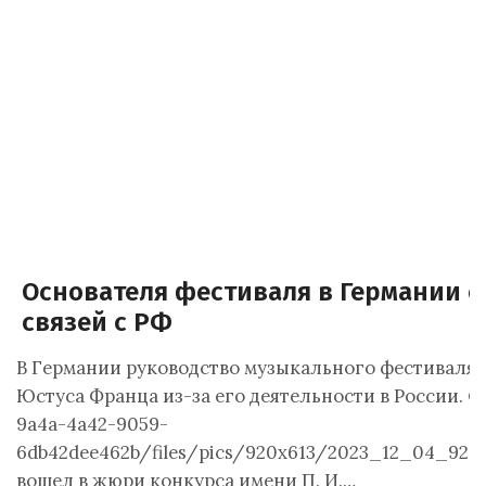
Основателя фестиваля в Германии о
связей с РФ
В Германии руководство музыкального фестиваля 
Юстуса Франца из-за его деятельности в России. Фо
9a4a-4a42-9059-
6db42dee462b/files/pics/920x613/2023_12_04_920
вошел в жюри конкурса имени П. И.…