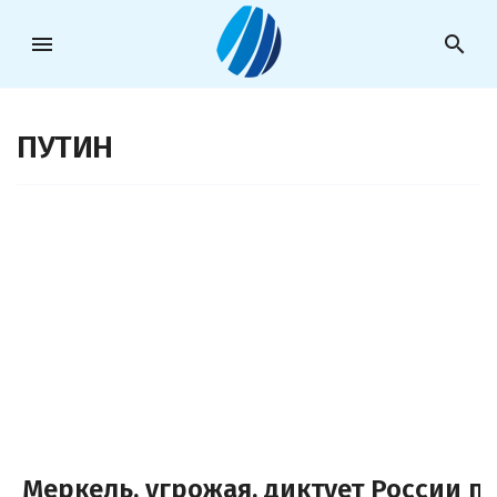
menu
search
ПУТИН
Меркель, угрожая, диктует России 