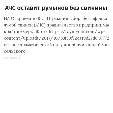
АЧС оставит румынов без свинины
ИА Откровенно RU. В Румынии в борьбе с африкан
чумой свиней (АЧС) правительство предпринимает
крайние меры. Фото: https://tayniymir.com/wp-
content/uploads/2017/10/33i59f72ca19d27d6.377720
связи с драматической ситуацией румынский мини
сельского…
27/08/2018