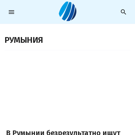
menu
search
РУМЫНИЯ
В Румынии безрезультатно ищут