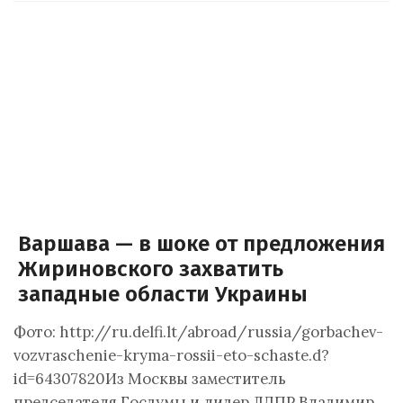
Варшава — в шоке от предложения
Жириновского захватить
западные области Украины
Фото: http://ru.delfi.lt/abroad/russia/gorbachev-
vozvraschenie-kryma-rossii-eto-schaste.d?
id=64307820Из Москвы заместитель
председателя Госдумы и лидер ЛДПР Владимир