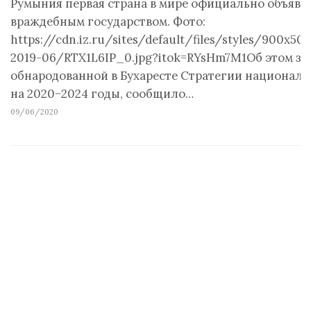
Румыния первая страна в мире официально объяви
враждебным государством. Фото:
https://cdn.iz.ru/sites/default/files/styles/900x506
2019-06/RTX1L6IP_0.jpg?itok=RYsHm7M1Об этом за
обнародованной в Бухаресте Стратегии национал
на 2020−2024 годы, сообщило…
09/06/2020