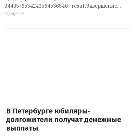
3443576534243564536546_resultЗавершение…
07/01/2022
В Петербурге юбиляры-
долгожители получат денежные
выплаты